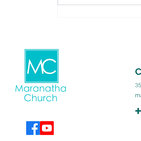
C
3
m
+