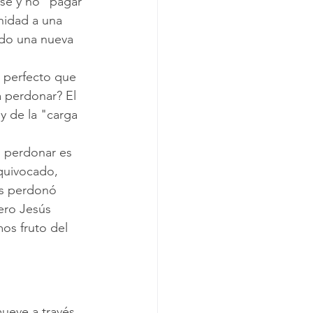
rse y no "pagar 
nidad a una 
do una nueva 
 perfecto que 
 perdonar? El 
y de la "carga 
, perdonar es 
quivocado, 
ús perdonó 
ero Jesús 
mos fruto del 
mueve a través 