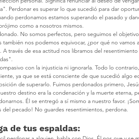
elección personal. Significa renunciar al deseo de venga
". Perdonar es superar lo que sucedió para dar oportu
Cuando perdonamos estamos superando el pasado y dan
l prójimo como a nosotros mismos.
donado. No somos perfectos, pero seguimos el objetivo
ros también nos podemos equivocar, ¿por qué no vamos a
A través de esa actitud nos libramos del resentimiento 
das".
mpasivo con la injusticia ni ignorarla. Todo lo contrario
liente, ya que se está consciente de que sucedió algo e
sposición de superarlo. Fuimos perdonados primero, Jes
estro destino era la condenación y la muerte eterna, p
erdonarnos. Él se entregó a sí mismo a nuestro favor. ¡So
s del pecado! No guardes resentimientos, perdona.
ga de tus espaldas:
fícil perdonar a alguien, habla con Dios. Él nos oye y se 