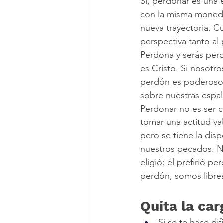
Sí, perdonar es una 
con la misma moneda
nueva trayectoria. 
perspectiva tanto a
Perdona y serás per
es Cristo. Si nosot
perdón es poderoso. 
sobre nuestras espal
Perdonar no es ser co
tomar una actitud va
pero se tiene la di
nuestros pecados. Nu
eligió: él prefirió p
perdón, somos libre
Quita la car
Si se te hace di