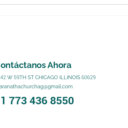
Un a
Dios no te abandona jamás
ontáctanos Ahora
542
W
59
TH ST CHICAGO ILLINOIS
60629
aranathachurchag@gmail.com
1 773 436 8550