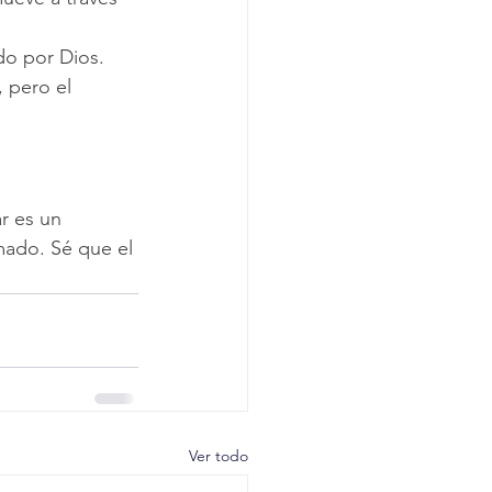
do por Dios.
 pero el 
r es un 
mado. Sé que el 
Ver todo