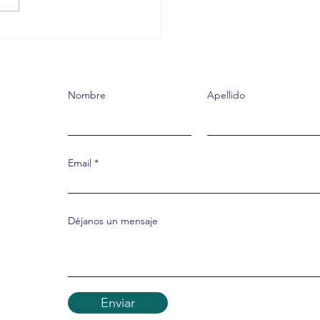
mor que nos sustenta
Nombre
Apellido
Email
Déjanos un mensaje
Enviar