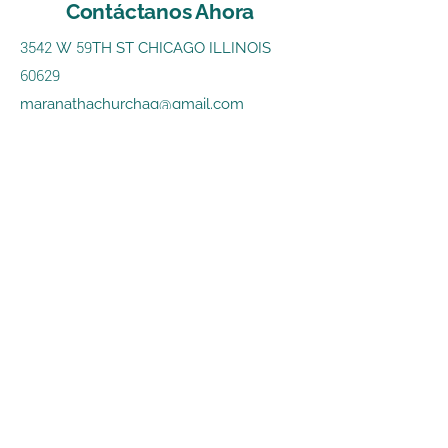
Contáctanos Ahora
3542
W
59
TH ST CHICAGO ILLINOIS
60629
maranathachurchag@gmail.com
+1 773 436 8550
Nombre
Apellido
Email